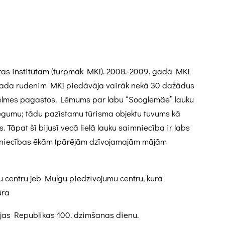
ras institūtam (turpmāk MKI). 2008.-2009. gadā MKI
9. gada rudenim MKI piedāvāja vairāk nekā 30 dažādus
Helmes pagastos. Lēmums par labu “Sooglemäe” lauku
 segumu; tādu pazīstamu tūrisma objektu tuvums kā
. Tāpat šī bijusī vecā lielā lauku saimniecība ir labs
saimniecības ēkām (pārējām dzīvojamajām mājām
u centru jeb Mulgu piedzīvojumu centru, kurā
ūra
ijas Republikas 100. dzimšanas dienu.