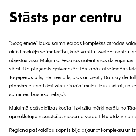
Stāsts par centru
“Sooglemäe” lauku saimniecības komplekss atrodas Valga
aktīvi meklēja saimniecību, kurā varētu izveidot centru
objektus visā Mulgimā. Vecākās autentiskās dzīvojamās
sētai tika pieņemts galvenokārt tās labās atrašanās viet
Tāgeperas pils, Helmes pils, alas un avoti, Barclay de Toll
piemērs autentiskai vēsturiskajai mulgu lauku sētai, un
saimniecības ēku nebija).
Mulgimā pašvaldības kopīgi izvirzīja mērķi netālu no Tā
apmeklētājiem saistošā, modernā veidā tiktu atdzīvināti s
Reģiona pašvaldību sapnis bija atjaunot kompleksu un i