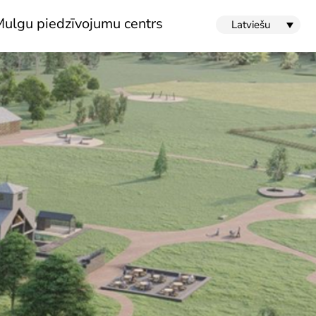
ulgu piedzīvojumu centrs
Latviešu
Stāsts par centru
Kontakti
Jaunumi
Projekti