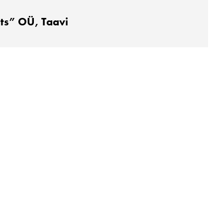
lts” OÜ, Taavi