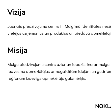
Vīzija
Jaunais piedzīvojumu centrs ir Mulgimā identitātes nesējs
vietējos uzņēmumus un produktus un piedāvā apmeklētājie
Misija
Mulgu piedzīvojumu centrs uztur un iepazīstina ar mulgu 
iedvesmo apmeklētājus ar negaidītām idejām un gudriem ri
reģionam izdevīgs apmeklētāju galamērķis.
NOKL