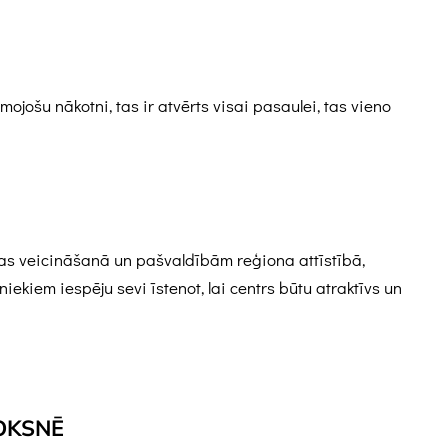
jošu nākotni, tas ir atvērts visai pasaulei, tas vieno
bas veicināšanā un pašvaldībām reģiona attīstībā,
kiem iespēju sevi īstenot, lai centrs būtu atraktīvs un
OKSNĒ