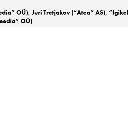
dia” OÜ), Juri Tretjakov (“Atea” AS), “Igike
eedia” OÜ)
Paldies!