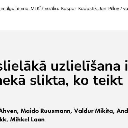
ulgu himna MLK” (mūzika: Kaspar Kadastik, Jan Pillav / vār
lielākā uzlielīšana i
ekā slikta, ko teikt
 Ahven, Maido Ruusmann, Valdur Mikita, And
ukk, Mihkel Laan