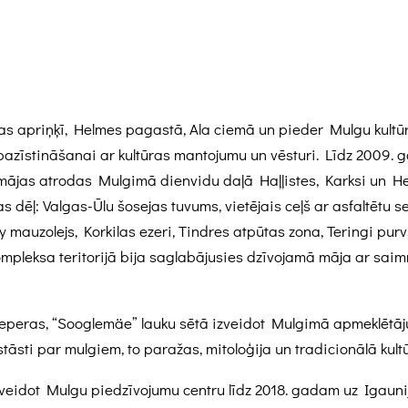
s apriņķī, Helmes pagastā, Ala ciemā un pieder Mulgu kultū
 iepazīstināšanai ar kultūras mantojumu un vēsturi. Līdz 200
 mājas atrodas Mulgimā dienvidu daļā Haļļistes, Karksi un 
as dēļ: Valgas-Ūlu šosejas tuvums, vietējais ceļš ar asfaltētu
y mauzolejs, Korkilas ezeri, Tindres atpūtas zona, Teringi purvs
 kompleksa teritorijā bija saglabājusies dzīvojamā māja ar 
geperas, “Sooglemäe” lauku sētā izveidot Mulgimā apmeklētāj
tāsti par mulgiem, to paražas, mitoloģija un tradicionālā kult
zveidot Mulgu piedzīvojumu centru līdz 2018. gadam uz Igaun