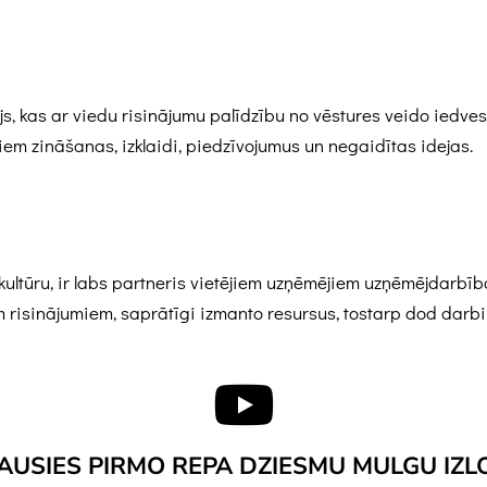
, kas ar viedu risinājumu palīdzību no vēstures veido iedvesmo
m zināšanas, izklaidi, piedzīvojumus un negaidītas idejas.
kultūru, ir labs partneris vietējiem uzņēmējiem uzņēmējdarbī
sinājumiem, saprātīgi izmanto resursus, tostarp dod darbinie
AUSIES PIRMO REPA DZIESMU MULGU IZL