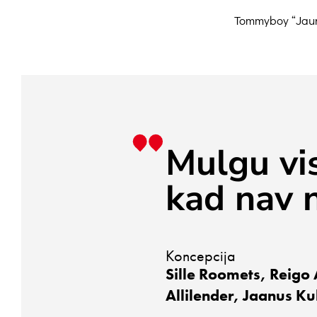
Tommyboy “Jaunm
Mulgu vis
kad nav n
Koncepcija
Sille Roomets, Reigo
Allilender, Jaanus K