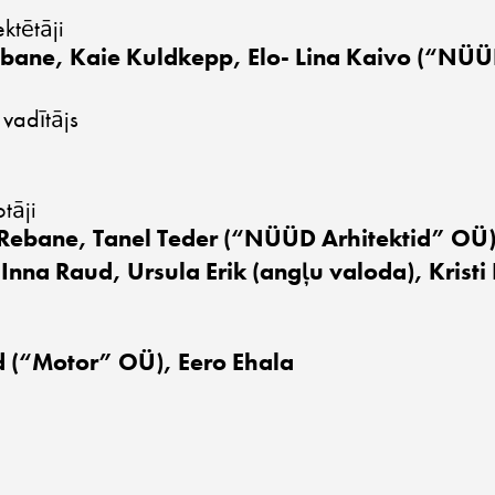
ktētāji
ebane, Kaie Kuldkepp, Elo- Lina Kaivo (“NÜÜ
 vadītājs
tāji
 Rebane, Tanel Teder (“NÜÜD Arhitektid” OÜ),
 Inna Raud, Ursula Erik (angļu valoda), Kristi
d (“Motor” OÜ), Eero Ehala