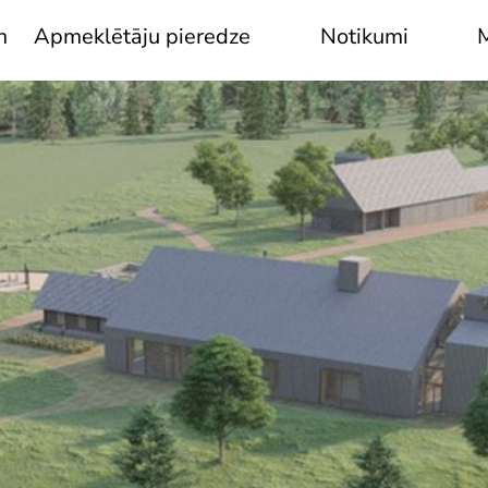
m
Apmeklētāju pieredze
Notikumi
M
Mulgu ērberģis
Noorganizē savu
pasākumu
Pastāvīgā ekspozīcija
Notikumi
Āra atrakcijas
Par Mulgimā
Apmeklējuma
programmas grupām