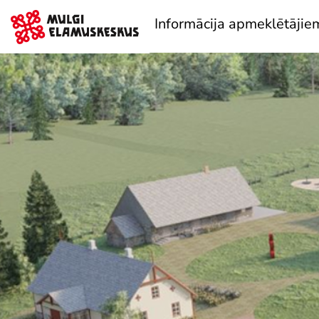
Informācija apmeklētājie
Cenas un laiki
Nokļūšana
Grupas apmeklējums
Pieejamība