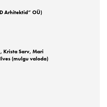
D Arhitektid” OÜ)
 Krista Sarv, Mari
 Ilves (mulgu valoda)