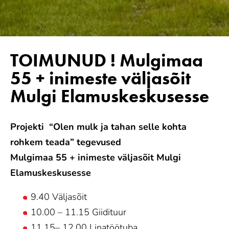
TOIMUNUD ! Mulgimaa
55 + inimeste väljasõit
Mulgi Elamuskeskusesse
Projekti “Olen mulk ja tahan selle kohta
rohkem teada” tegevused
Mulgimaa 55 + inimeste väljasõit Mulgi
Elamuskeskusesse
9.40 Väljasõit
10.00 – 11.15 Giidituur
11.15– 12.00 Linatöötuba